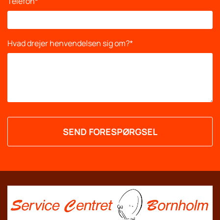
Telefon*
Hvad drejer henvendelsen sig om?*