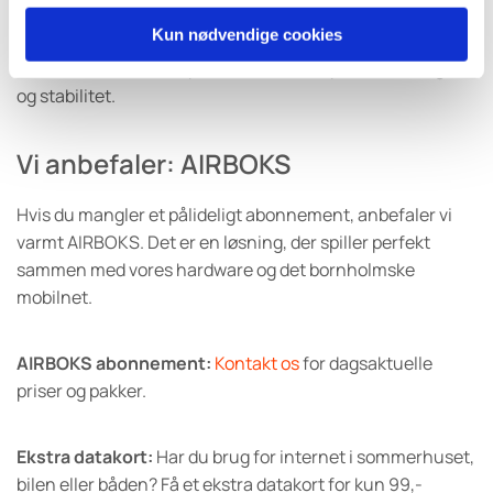
Vi tilbyder altid en uforpligtende snak om dine
Kun nødvendige cookies
muligheder, og vi foretager gerne en præcis måling på din
adresse, så vi er sikre på, at du får den optimale hastighed
og stabilitet.
Vi anbefaler: AIRBOKS
Hvis du mangler et pålideligt abonnement, anbefaler vi
varmt AIRBOKS. Det er en løsning, der spiller perfekt
sammen med vores hardware og det bornholmske
mobilnet.
AIRBOKS abonnement:
Kontakt os
for dagsaktuelle
priser og pakker.
Ekstra datakort:
Har du brug for internet i sommerhuset,
bilen eller båden? Få et ekstra datakort for kun 99,-