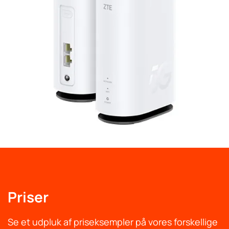
Priser
Se et udpluk af priseksempler på vores forskellige