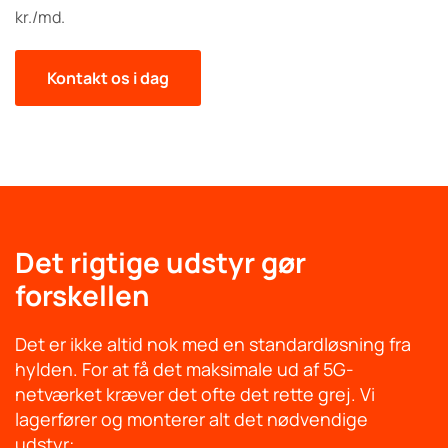
kr./md.
Kontakt os i dag
Det rigtige udstyr gør
forskellen
Det er ikke altid nok med en standardløsning fra
hylden. For at få det maksimale ud af 5G-
netværket kræver det ofte det rette grej. Vi
lagerfører og monterer alt det nødvendige
udstyr: